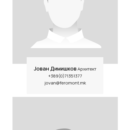
Јован Димишков
Архитект
+389(0)71351377
jovan@feromont.mk