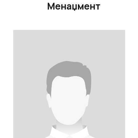
Менаџмент