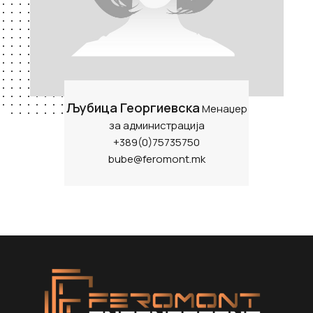
Љубица Георгиевска
Менаџер
за администрација
+389(0)75735750
bube@feromont.mk