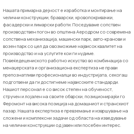
Нашата примарна дејност е изработка и монтирање на
челични конструкции, браварски, кровопокривачки,
фасадерски и лимарски работи. Поседуваме сопствен
производствен погон во општина Аеродром со современа
сопствена механизација, машински парк, авто-кранови и
возен парк со цел да овозможиме највисок квалитет на
производство и на услугите кои ги нудиме.
Повеќедецениското работно искуство во комбинација со
менаџерската и организациона експертиза не прави
препознатливи професионалци во индустријата, секогаш
подготвени да ги достигнеме највисоките стандарди.
Нашиот персонал е со висок степен на обученост,
стручен и лојален на своите обврски, позиционирајќи го
Феромонт на висока позиција на домашниот и странскиот
пазар. Нашата експертиза е превземање и извршување на
сложени и комплексни задачи од областа на изведување
на челични конструкции од јавен или посебен интерес.