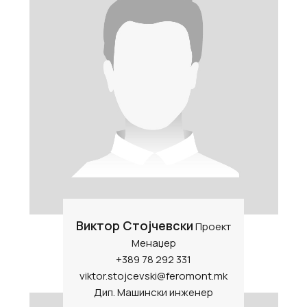
Виктор Стојчевски
Проект
Менаџер
+389 78 292 331
viktor.stojcevski@feromont.mk
Дип. Машински инженер