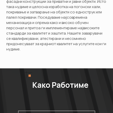
фасадни конструкции за приватни и јавни објекти. Исто
така нудиме и целосна изработка на погонски хали,
покривање и затварање на објекти со еднострук или
палел покривачи. Поседуваме најсовремена
механизација и опрема како и високо обучен
персонал и притоа ги имплементираме највисоките
стандарди за квалитет и заштита. Нашите заварувачи
се квалификувани, атестирани и несомнено
придонесуваат за крајниот квалитет на услугите кои ги
нудиме.
Како Работиме