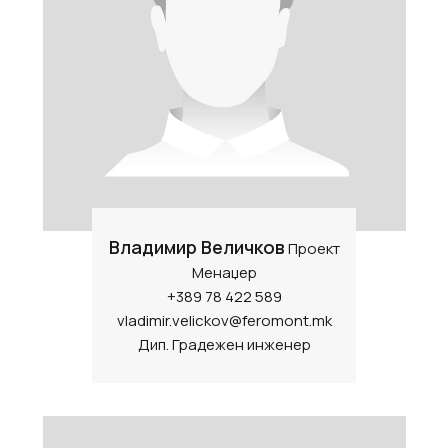
Владимир Величков
Проект
Менаџер
+389 78 422 589
vladimir.velickov@feromont.mk
Дип. Градежен инженер