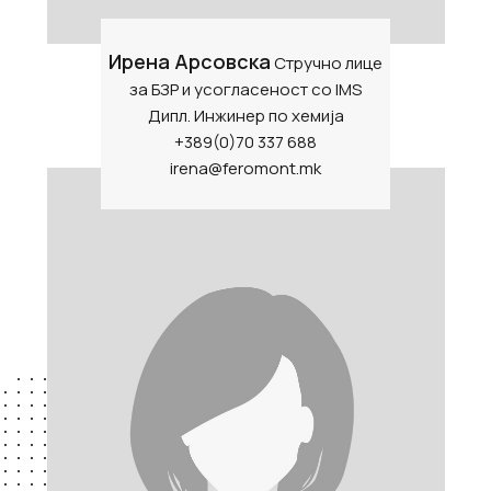
Ирена Арсовска
Стручно лице
за БЗР и усогласеност со IMS
Дипл. Инжинер по хемија
+389(0)70 337 688
irena@feromont.mk