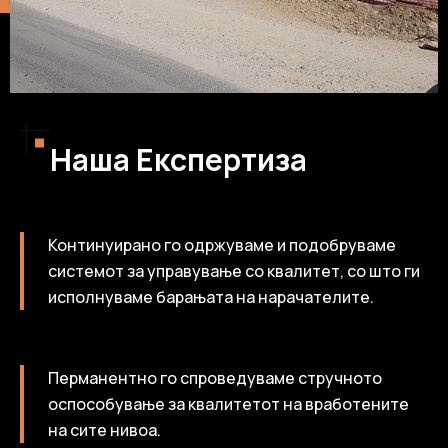
Наша Експертиза
Континуирано го одржуваме и подобруваме
системот за управување со квалитет, со што ги
исполнуваме барањата на нарачателите.
Перманентно го спроведуваме стручното
оспособување за квалитетот на вработените
на сите нивоа.